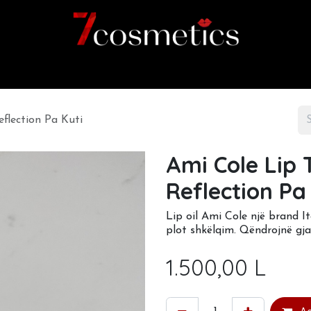
Home
Category
Shop
About us
flection Pa Kuti
Ami Cole Lip 
Reflection Pa
Lip oil Ami Cole një brand It
plot shkëlqim. Qëndrojnë gja
1.500,00
L