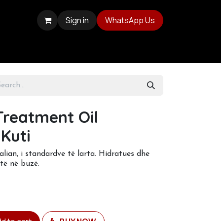
Sign in
WhatsApp Us
Treatment Oil
 Kuti
alian, i standardve të larta. Hidratues dhe
të në buzë.