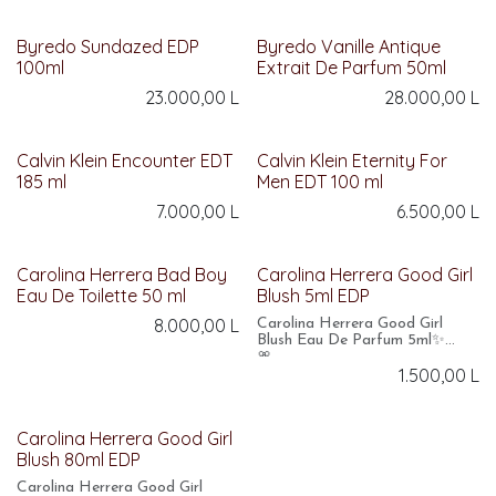
Byredo Sundazed EDP
Byredo Vanille Antique
100ml
Extrait De Parfum 50ml
23.000,00
L
28.000,00
L
Calvin Klein Encounter EDT
Calvin Klein Eternity For
185 ml
Men EDT 100 ml
7.000,00
L
6.500,00
L
Carolina Herrera Bad Boy
Carolina Herrera Good Girl
Eau De Toilette 50 ml
Blush 5ml EDP
8.000,00
L
Carolina Herrera Good Girl
Blush Eau De Parfum 5ml✨🧚🏻‍♀️
🎀
1.500,00
L
Parfumi që prezanton
feminilitetin, femrën e
sofistikuar me notat e tij
radiante dhe feminile. Një
Carolina Herrera Good Girl
shpërthim notash freskie dhe
Blush 80ml EDP
florale të miksuara me mbi
dozën e vaniljes dhe notat
Carolina Herrera Good Girl
pudër nga Ylang Ylang.