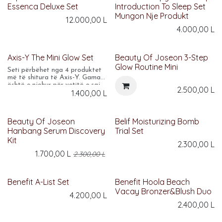
Essenca Deluxe Set
Introduction To Sleep Set
Mungon Nje Produkt
12.000,00
L
4.000,00
L
Axis-Y The Mini Glow Set
Beauty Of Joseon 3-Step
Glow Routine Mini
Seti përbëhet nga 4 produktet
më të shitura të Axis-Y. Gama
është e njohur për vetitë e saj
2.500,00
L
1.400,00
L
ndriçuese dhe përfitimin e
toneve të barabarta të lëkurës
duke rimbushur lëkurën me
hidratim. Këto produkte janë
Beauty Of Joseon
Belif Moisturizing Bomb
perfekte për ata që duan t’i
Hanbang Serum Discovery
Trial Set
provojnë produktet ose t’i
marrin me vete gjatë udhëtimit.
Kit
2.300,00
L
Është gjithashtu një ide shumë
e bukur për dhuratë.
1.700,00
L
2.300,00
L
Benefit A-List Set
Benefit Hoola Beach
Vacay Bronzer&Blush Duo
4.200,00
L
2.400,00
L