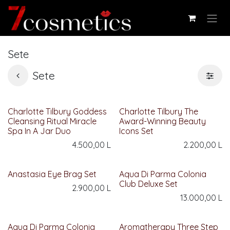
Skip to Content
Sete
Sete
Charlotte Tilbury Goddess
Charlotte Tilbury The
Cleansing Ritual Miracle
Award-Winning Beauty
Spa In A Jar Duo
Icons Set
4.500,00
L
2.200,00
L
Anastasia Eye Brag Set
Aqua Di Parma Colonia
Club Deluxe Set
2.900,00
L
13.000,00
L
Aqua Di Parma Colonia
Aromatherapy Three Step