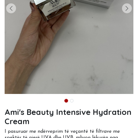
Ami's Beauty Intensive Hydration
Cream
I pasuruar me ndërveprim të veçantë të filtrave me
spektër të gjerë UVA dhe UVB, mbron lëkurën nga