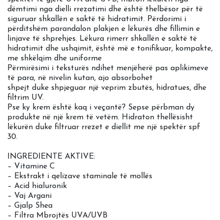
dëmtimi nga dielli rrezatimi dhe është thelbësor për të
siguruar shkallën e saktë të hidratimit. Përdorimi i
përditshëm parandalon plakjen e lëkurës dhe fillimin e
linjave të shprehjes. Lëkura rimerr shkallën e saktë të
hidratimit dhe ushqimit, është më e tonifikuar, kompakte,
me shkëlqim dhe uniforme
Përmirësimi i teksturës ndihet menjëherë pas aplikimeve
të para, në nivelin kutan, ajo absorbohet
shpejt duke shpjeguar një veprim zbutës, hidratues, dhe
filtrim UV.
Pse ky krem është kaq i veçantë? Sepse përbman dy
produkte në një krem të vetëm. Hidraton thellësisht
lëkurën duke filtruar rrezet e diellit me një spektër spf
30.
INGREDIENTE AKTIVE:
– Vitamine C
– Ekstrakt i qelizave staminale të mollës
– Acid hialuronik
– Vaj Argani
– Gjalp Shea
– Filtra Mbrojtës UVA/UVB